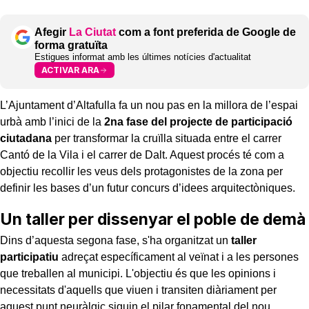
Afegir
La Ciutat
com a font preferida de Google de
forma gratuïta
Estigues informat amb les últimes notícies d'actualitat
ACTIVAR ARA
L’Ajuntament d’Altafulla fa un nou pas en la millora de l’espai
urbà amb l’inici de la
2na fase del projecte de participació
ciutadana
per transformar la cruïlla situada entre el carrer
Cantó de la Vila i el carrer de Dalt. Aquest procés té com a
objectiu recollir les veus dels protagonistes de la zona per
definir les bases d’un futur concurs d’idees arquitectòniques.
Un taller per dissenyar el poble de demà
Dins d’aquesta segona fase, s'ha organitzat un
taller
participatiu
adreçat específicament al veïnat i a les persones
que treballen al municipi. L'objectiu és que les opinions i
necessitats d'aquells que viuen i transiten diàriament per
aquest punt neuràlgic siguin el pilar fonamental del nou