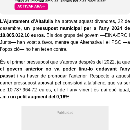
Estigues informat amb les últimes notícies d'actualitat
ACTIVAR ARA
L’Ajuntament d’Altafulla
ha aprovat aquest divendres, 22 de
desembre,
un pressupost municipal per a l’any 2024 de
10.805.032,10 euros
. Els dos grups del govern —EINA-ERC i
Junts— han votat a favor, mentre que Alternativa i el PSC —a
l’oposició— ho han fet en contra.
És el primer pressupost que s’aprova després del 2022, ja que
el govern anterior no va poder tirar-lo endavant l’any
passat
i va haver de prorrogar l’anterior. Respecte a aquest
darrer pressupost aprovat pel consistori altafullenc, que va ser
de 10.787.964,72 euros, el de l’any vinent és gairebé igual,
amb
un petit augment del 0,16%
.