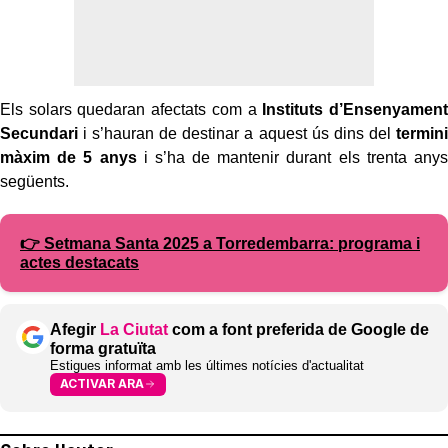
Els solars quedaran afectats com a
Instituts d’Ensenyament
Secundari
i s’hauran de destinar a aquest ús dins del
termini
màxim de 5 anys
i s’ha de mantenir durant els trenta anys
següents.
👉 Setmana Santa 2025 a Torredembarra: programa i
actes destacats
Afegir
La Ciutat
com a font preferida de Google de
forma gratuïta
Estigues informat amb les últimes notícies d'actualitat
ACTIVAR ARA