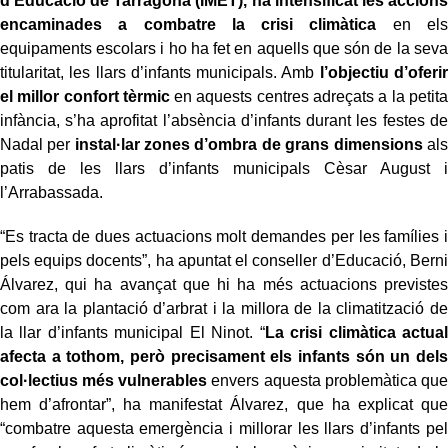
d’Educació de Tarragona (IMET), ha intensificat les accions
encaminades a combatre la crisi climàtica
en els
equipaments escolars i ho ha fet en aquells que són de la seva
titularitat, les llars d’infants municipals. Amb
l’objectiu d’oferir
el millor confort tèrmic
en aquests centres adreçats a la petita
infància, s’ha aprofitat l’absència d’infants durant les festes de
Nadal per
instal·lar zones d’ombra de grans dimensions
als
patis de les llars d’infants municipals Cèsar August i
l’Arrabassada.
“Es tracta de dues actuacions molt demandes per les famílies i
pels equips docents”, ha apuntat el conseller d’Educació, Berni
Álvarez, qui ha avançat que hi ha més actuacions previstes
com ara la plantació d’arbrat i la millora de la climatització de
la llar d’infants municipal El Ninot. “
La crisi climàtica actual
afecta a tothom, però precisament els infants són un dels
col·lectius més vulnerables
envers aquesta problemàtica que
hem d’afrontar”, ha manifestat Álvarez, que ha explicat que
“combatre aquesta emergència i millorar les llars d’infants pel