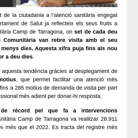
at de la ciutadania a l’atenció sanitària engegat
tament de Salut ja reflecteix els seus fruits a
itària Camp de Tarragona, on
set de cada deu
 i Comunitària van rebre visita amb el seu
 menys dies. Aquesta xifra puja fins als nou
or a deu dies
.
r aquesta tendència gràcies al desplegament de
motius
, que permet facilitar una atenció més
 fins a 285 motius de demanda de visita per part
fessional més adient per donar-hi resposta.
i de rècord pel que fa a intervencions
anitària Camp de Tarragona va realitzar 28.911
8% més que el 2022. Es tracta del registre més