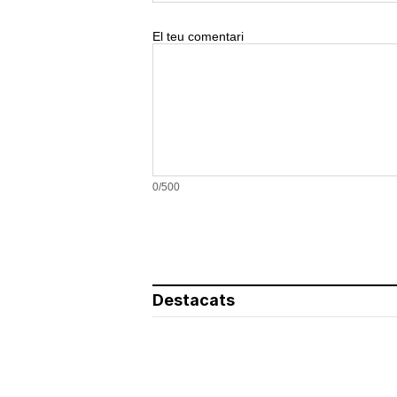
El teu comentari
0/500
Destacats