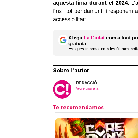
aquesta línia durant el 2024
. L’
fins i tot per damunt, i responem 
accessibilitat”.
Afegir
La Ciutat
com a font pr
gratuïta
Estigues informat amb les últimes notíc
Sobre l'autor
REDACCIÓ
Veure biografia