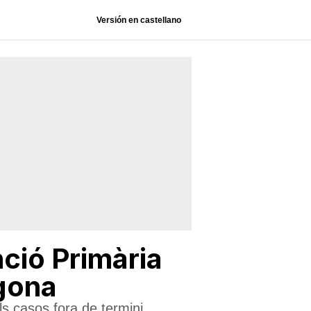
Versión en castellano
ció Primària
gona
ls casos fora de termini