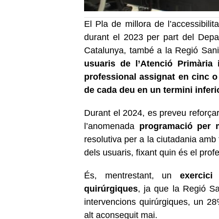
El Pla de millora de l’accessibilit
durant el 2023 per part del Depar
Catalunya, també a la Regió San
usuaris de l’Atenció Primària
professional assignat en cinc o
de cada deu en un termini inferi
Durant el 2024, es preveu reforça
l’anomenada
programació per 
resolutiva per a la ciutadania amb
dels usuaris, fixant quin és el pro
És, mentrestant, un
exercic
quirúrgiques
, ja que la Regió S
intervencions quirúrgiques, un 2
alt aconseguit mai.