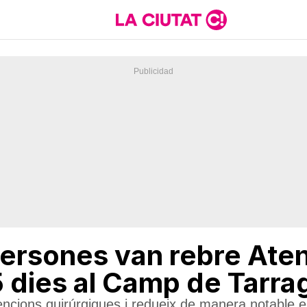
persones van rebre Aten
 dies al Camp de Tarra
encions quirúrgiques i redueix de manera notable e