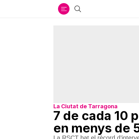
Ir
Cercar
al
contenido
La Ciutat de Tarragona
7 de cada 10 
en menys de 5
La RSCT bat el rècord d’interv