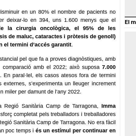
 disminuir en un 80% el nombre de pacients no
 per deixar-lo en 394, uns 1.600 menys que el
El m
e la cirurgia oncològica, el 95% de les
sis de maluc, cataractes i pròtesis de genoll)
n el termini d’accés garantit
.
stancial pel que fa a proves diagnòstiques, amb
 comparació amb el 2022; això suposa
7.000
. En paral·lel, els casos atesos fora de termini
 externes, s’experimenta un lleuger increment
un miler per damunt de l’any 2022.
a Regió Sanitària Camp de Tarragona,
Imma
’esforç completat pels treballadors i treballadores
a Regió Sanitària Camp de Tarragona. No era fàcil
an poc temps i
és un estímul per continuar en