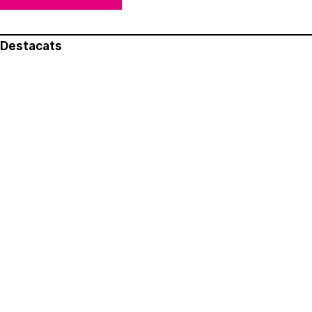
Destacats
El més llegit
Avís legal
Política de privacitat
Política de cookies
Qui som
Contacte
Xarxes socials