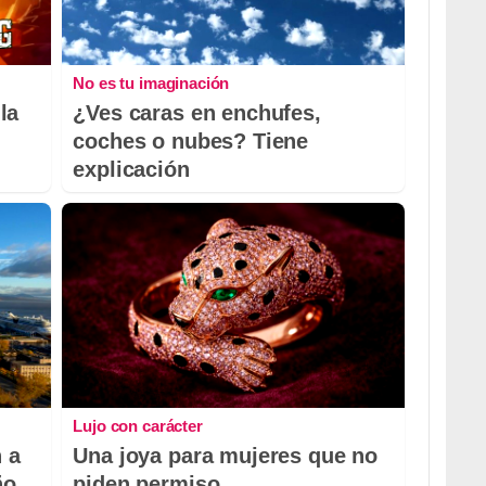
No es tu imaginación
la
¿Ves caras en enchufes,
coches o nubes? Tiene
explicación
Lujo con carácter
 a
Una joya para mujeres que no
ño
piden permiso