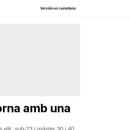
Versión en castellano
torna amb una
elit, sub-23 i màster 30 i 40