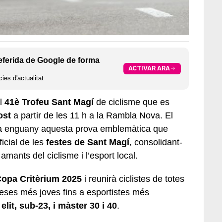
eferida de Google de forma
ACTIVAR ARA
ies d'actualitat
el
41è Trofeu Sant Magí
de ciclisme que es
ost
a partir de les 11 h a la Rambla Nova. El
 enguany aquesta prova emblemàtica que
icial de les
festes de Sant Magí
, consolidant-
mants del ciclisme i l’esport local.
opa Critèrium 2025
i reunirà ciclistes de totes
omeses més joves fins a esportistes més
elit, sub-23, i màster 30 i 40
.