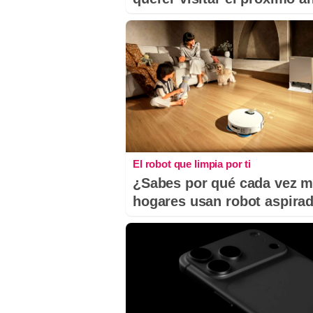
El robot que limpia por ti
¿Sabes por qué cada vez 
hogares usan robot aspira