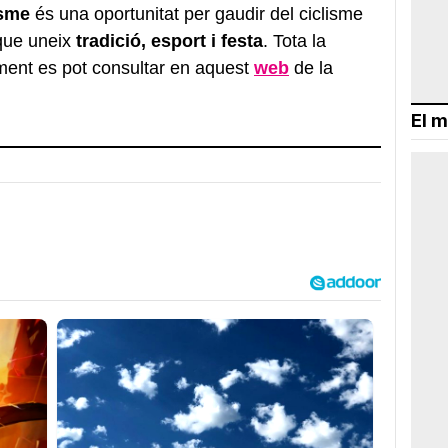
isme
és una oportunitat per gaudir del ciclisme
que uneix
tradició, esport i festa
. Tota la
ment es pot consultar en aquest
web
de la
El m