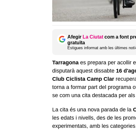
Afegir
La Ciutat
com a font pr
gratuïta
Estigues informat amb les últimes notíc
Tarragona
es prepara per acollir 
disputarà aquest dissabte
16 d'ag
Club Ciclista Camp Clar
recupera
torna a formar part del programa of
se com una cita destacada per als a
La cita és una nova parada de la
C
les edats i nivells, des de les pr
experimentats, amb les categories