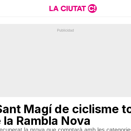
 Sant Magí de ciclisme 
e la Rambla Nova
recuperat la prova que comptarà amb les categories 