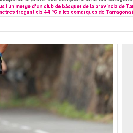
s i un metge d'un club de bàsquet de la província de T
metres fregant els 44 ºC a les comarques de Tarragona i