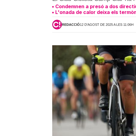
Condemnen a presó a dos directiu
L'onada de calor deixa els termò
REDACCIÓ
12 D'AGOST DE 2025 A LES 11:06H