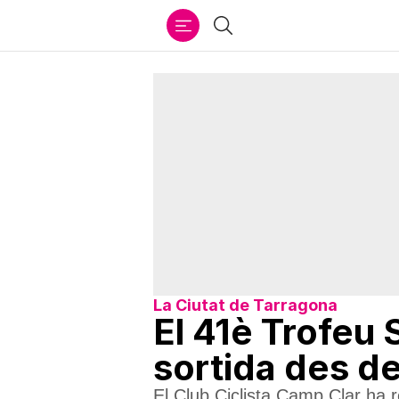
Ir
Cercar
al
contenido
La Ciutat de Tarragona
El 41è Trofeu
sortida des d
El Club Ciclista Camp Clar ha 