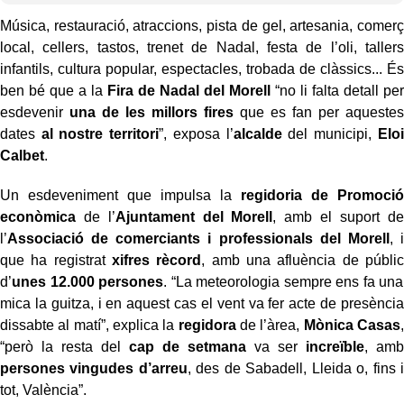
Música, restauració, atraccions, pista de gel, artesania, comerç
local, cellers, tastos,
trenet de Nadal, festa de l’oli, tallers
infantils, cultura popular, espectacles, trobada de
clàssics... És
ben bé que a la
Fira de Nadal del Morell
“no li falta detall per
esdevenir
una
de les millors fires
que es fan per aquestes
dates
al nostre territori
”, exposa l’
alcalde
del municipi,
Eloi
Calbet
.
Un esdeveniment que impulsa la
regidoria de Promoció
econòmica
de l’
Ajuntament del Morell
, amb el suport de
l’
Associació de comerciants i
professionals del Morell
, i
que ha registrat
xifres rècord
, amb una afluència de públic
d’
unes 12.000 persones
.
“La meteorologia sempre ens fa una
mica la guitza, i en aquest cas el vent va fer acte de
presència
dissabte al matí”, explica la
regidora
de l’àrea,
Mònica Casas
,
“però la resta
del
cap de setmana
va ser
increïble
, amb
persones vingudes d’arreu
, des de Sabadell,
Lleida o, fins i
tot, València”.