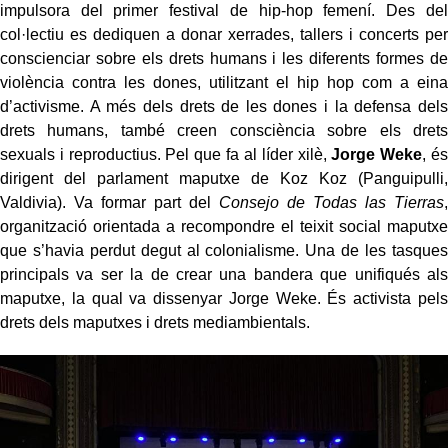
impulsora del primer festival de hip-hop femení. Des del
col·lectiu es dediquen a donar xerrades, tallers i concerts per
conscienciar sobre els drets humans i les diferents formes de
violència contra les dones, utilitzant el hip hop com a eina
d’activisme. A més dels drets de les dones i la defensa dels
drets humans, també creen consciència sobre els drets
sexuals i reproductius. Pel que fa al líder xilè,
Jorge Weke
, és
dirigent del parlament maputxe de Koz Koz (Panguipulli,
Valdivia). Va formar part del
Consejo de Todas las Tierras
,
organització orientada a recompondre el teixit social maputxe
que s’havia perdut degut al colonialisme. Una de les tasques
principals va ser la de crear una bandera que unifiqués als
maputxe, la qual va dissenyar Jorge Weke. És activista pels
drets dels maputxes i drets mediambientals.