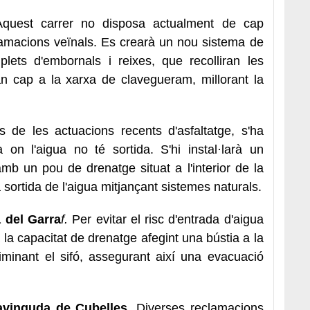
Aquest carrer no disposa actualment de cap
lamacions veïnals. Es crearà un nou sistema de
ets d'embornals i reixes, que recolliran les
an cap a la xarxa de clavegueram, millorant la
.
s de les actuacions recents d'asfaltatge, s'ha
 on l'aigua no té sortida. S'hi instal·larà un
b un pou de drenatge situat a l'interior de la
la sortida de l'aigua mitjançant sistemes naturals.
 del Garra
f.
Per evitar el risc d'entrada d'aigua
à la capacitat de drenatge afegint una bústia a la
liminant el sifó, assegurant així una evacuació
avinguda de Cubelles
.
Diverses reclamacions