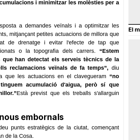
 acumulacions i minimitzar les molèsties per a
esposta a demandes veïnals i a optimitzar les
El m
ts, mitjançant petites actuacions de millora que
at de drenatge i evitar l'efecte de tap que
cionats o la topografia dels carrers.
“Estem
s que han detectat els serveis tècnics de la
lls reclamacions veïnals de fa temps”,
diu
aca que les actuacions en el clavegueram
“no
tinguem acumulació d'aigua, però sí que
llor.”
Està previst que els treballs s'allarguin
i nous embornals
u punts estratègics de la ciutat, començant
n de la Cosa.