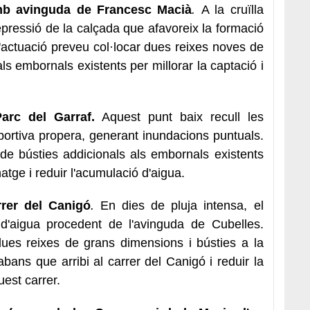
mb avinguda de Francesc Macià
.
A la cruïlla
pressió de la calçada que afavoreix la formació
'actuació preveu col·locar dues reixes noves de
ls embornals existents per millorar la captació i
Parc del Garraf.
Aquest punt baix recull les
portiva propera, generant inundacions puntuals.
 de bústies addicionals als embornals existents
atge i reduir l'acumulació d'aigua.
rer del Canigó
.
En dies de pluja intensa, el
 d'aigua procedent de l'avinguda de Cubelles.
 dues reixes de grans dimensions i bústies a la
abans que arribi al carrer del Canigó i reduir la
uest carrer.