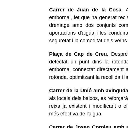
Carrer de Juan de la Cosa
. 
embornal, fet que ha generat rec
drenatge amb dos conjunts compl
aportacions d'aigua i les conduir
seguretat i la comoditat dels veïns
Plaça de Cap de Creu
. Despré
detectat un punt dins la rotonda
embornal connectat directament am
rotonda, optimitzant la recollida i 
Carrer de la Unió amb avinguda
als locals dels baixos, es reforçar
reixa ja existent i modificant o e
més efectiva de l'aigua.
Carrer de Josep Coroleu amb 