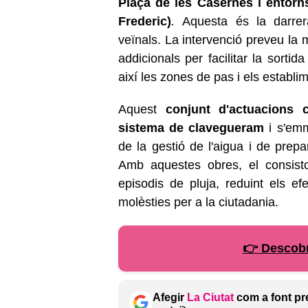
Plaça de les Casernes i entorns
Frederic)
.
Aquesta és la darrera
veïnals. La intervenció preveu la m
addicionals per facilitar la sortid
així les zones de pas i els establi
Aquest
conjunt d'actuacions 
sistema de clavegueram
i s'emm
de la gestió de l'aigua i de pre
Amb aquestes obres, el consisto
episodis de pluja, reduint els ef
molèsties per a la ciutadania.
👉 Descobr
Afegir
La Ciutat
com a font pr