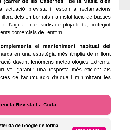
 (carrer de les Casernes i de la Masia d'en
 actuació prevista i respon a reclamacions
illora dels embornals i la instal·lació de bústies
a de l'aigua en episodis de pluja forta, protegint
ments comercials de l'entorn.
complementa el manteniment habitual del
arca en una estratègia més àmplia de millora
paració davant fenòmens meteorològics extrems.
ri vol garantir una resposta més eficient als
ectes de l'acumulació d'aigua i minimitzant les
eix la Revista La Ciutat
eferida de Google de forma