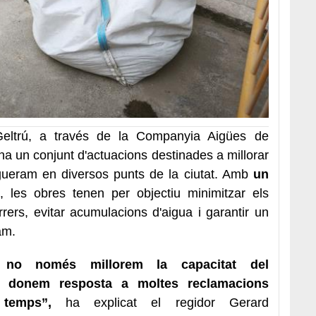
Geltrú, a través de la Companyia Aigües de
na un conjunt d'actuacions destinades a millorar
gueram en diversos punts de la ciutat. Amb
un
, les obres tenen per objectiu minimitzar els
rrers, evitar acumulacions d'aigua i garantir un
am.
 no només millorem la capacitat del
é donem resposta a moltes reclamacions
a temps”,
ha explicat el regidor Gerard