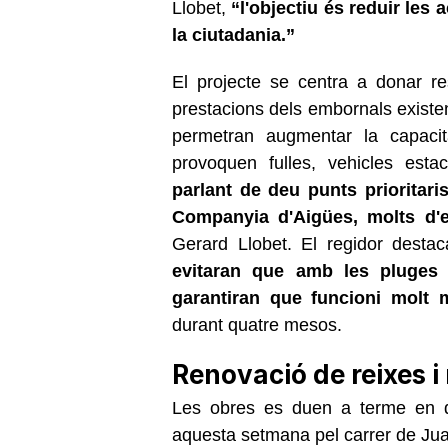
Llobet,
“l'objectiu és reduir les
la ciutadania.”
El projecte se centra a donar r
prestacions dels embornals existen
permetran augmentar la capacit
provoquen fulles, vehicles esta
parlant de deu punts prioritari
Companyia d'Aigües, molts d'e
Gerard Llobet. El regidor dest
evitaran que amb les pluges 
garantiran que funcioni molt mi
durant quatre mesos.
Renovació de reixes 
Les obres es duen a terme en de
aquesta setmana pel carrer de Jua