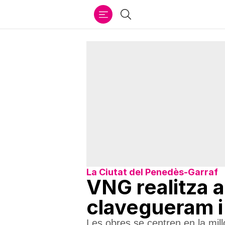
Ir
Cercar
al
contenido
La Ciutat del Penedès-Garraf
VNG realitza a
clavegueram i
Les obres se centren en la mil