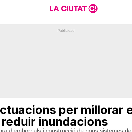
ctuacions per millorar 
 reduir inundacions
lora d'embornals i construcció de nous sistemes de