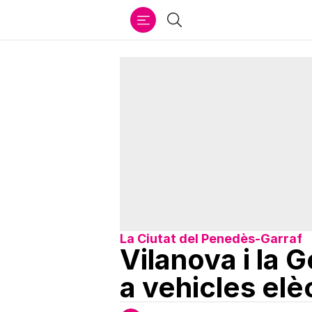
Ir
Cercar
al
contenido
La Ciutat del Penedès-Garraf
Vilanova i la 
a vehicles elè