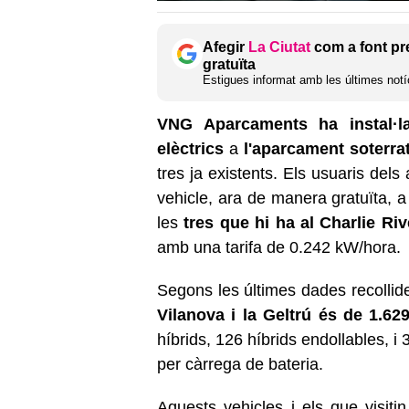
Afegir
La Ciutat
com a font pr
gratuïta
Estigues informat amb les últimes notíc
VNG Aparcaments ha instal·l
elèctrics
a
l'aparcament soterra
tres ja existents. Els usuaris del
vehicle, ara de manera gratuïta, a
les
tres que hi ha al Charlie Riv
amb una tarifa de 0.242 kW/hora.
Segons les últimes dades recollid
Vilanova i la Geltrú és de 1.62
híbrids, 126 híbrids endollables, 
per càrrega de bateria.
Aquests vehicles i els que visiti