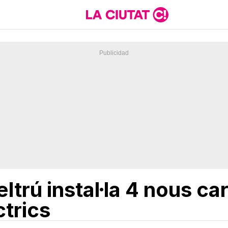
Geltrú instal·la 4 nous c
ctrics