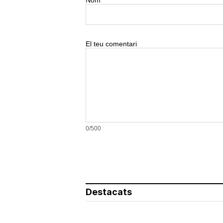
Nom
El teu comentari
0/500
Destacats