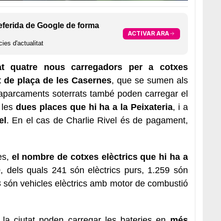
eferida de Google de forma
ACTIVAR ARA
ies d'actualitat
at quatre nous carregadors per a cotxes
t de plaça de les Casernes
, que se sumen als
s aparcaments soterrats també poden carregar el
 les
dues places que hi ha a la Peixateria
, i a
el
. En el cas de Charlie Rivel és de pagament,
es,
el nombre de cotxes elèctrics que hi ha a
9
, dels quals 241 són elèctrics purs, 1.259 són
i 3 són vehicles elèctrics amb motor de combustió
n la ciutat poden carregar les bateries en
més