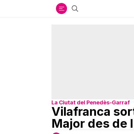
Ir
Cercar
al
contenido
La Ciutat del Penedès-Garraf
Vilafranca sor
Major des de 