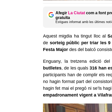
Afegir
La Ciutat
com a font pr
gratuïta
Estigues informat amb les últimes notíc
Aquest migdia ha tingut lloc al
S
de
sorteig públic per triar les
Festa Major
des del balcó consisto
Enguany, la tretzena edició del
butlletes
, de les quals
316 han es
participants han de complir els req
no hagin format part del consistor
hagin fet mai el pregó ni se’ls hag
empadronament vigent a Vilafran