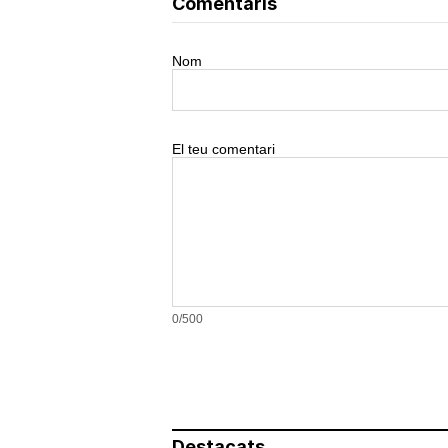
Comentaris
Nom
El teu comentari
0/500
Destacats