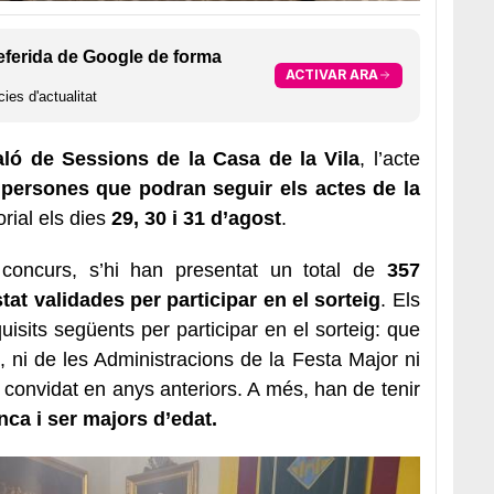
eferida de Google de forma
ACTIVAR ARA
ies d'actualitat
aló de Sessions de la Casa de la Vila
, l’acte
 9 persones que podran seguir els actes de la
rial els dies
29, 30 i 31 d’agost
.
 concurs, s’hi han presentat un total de
357
tat validades
per participar en el sorteig
. Els
uisits següents per participar en el sorteig: que
i, ni de les Administracions de la Festa Major ni
i convidat en anys anteriors. A més, han de tenir
ca i ser majors d’edat.