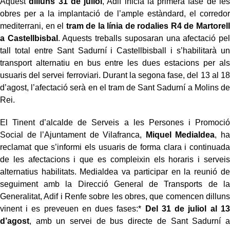
Aquest
dilluns 31 de juliol
, Adif inicia la primera fase de les
obres per a la implantació de l’ample estàndard, el corredor
mediterrani, en el
tram de la línia de rodalies R4 de Martorell
a Castellbisbal
. Aquests treballs suposaran una afectació pel
tall total entre Sant Sadurní i Castellbisball i s’habilitarà un
transport alternatiu en bus entre les dues estacions per als
usuaris del servei ferroviari. Durant la segona fase, del 13 al 18
d’agost, l’afectació serà en el tram de Sant Sadurní a Molins de
Rei.
El Tinent d’alcalde de Serveis a les Persones i Promoció
Social de l’Ajuntament de Vilafranca,
Miquel Medialdea
, ha
reclamat que s’informi els usuaris de forma clara i continuada
de les afectacions i que es compleixin els horaris i serveis
alternatius habilitats. Medialdea va participar en la reunió de
seguiment amb la Direcció General de Transports de la
Generalitat, Adif i Renfe sobre les obres, que comencen dilluns
vinent i es preveuen en dues fases:*
Del 31 de juliol al 13
d’agost
, amb un servei de bus directe de Sant Sadurní a