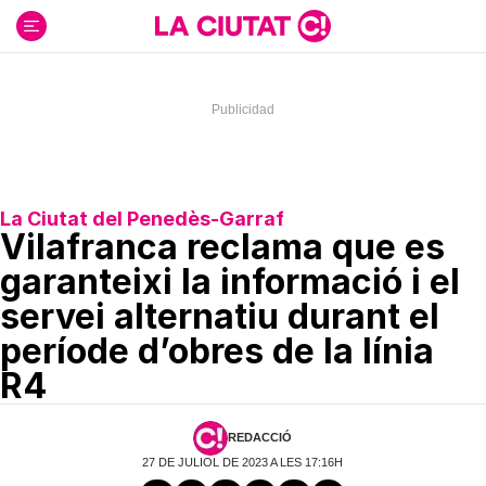
Ir
al
contenido
La Ciutat del Penedès-Garraf
Vilafranca reclama que es
garanteixi la informació i el
servei alternatiu durant el
període d’obres de la línia
R4
REDACCIÓ
27 DE JULIOL DE 2023 A LES 17:16H