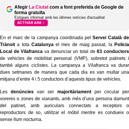
Afegir
La Ciutat
com a font preferida de Google de
forma gratuïta
Estigues informat amb les últimes notícies d'actualitat
ACTIVAR ARA
En el marc de la campanya coordinada pel
Servei Català de
Trànsit
a tota
Catalunya
el mes de maig passat, la
Policia
Local de Vilafranca
va denunciar un total de
63 conductors
de vehicles de mobilitat personal (VMP), sobretot patinets i
també alguns ciclistes. La campanya a Vilafranca va durar
dues setmanes de manera que cada dia es van multar una
mitjana d’entre 4 i 5 conductors d’aquests tipus de vehicles.
Les
denúncies
van ser
majoritàriament
per circular per
voreres o zones de vianants, amb més d’una persona damunt
del patinet, amb auriculars connectats a receptors o
reproductors de so, utilitzar el mòbil mentre es condueix o
sense llum nocturna.