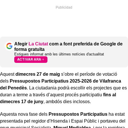
Afegir
La Ciutat
com a font preferida de Google de
forma gratuïta
Estigues informat amb les últimes notícies d'actualitat
ACTIVAR ARA
Aquest
dimecres 27 de maig
s’obre el període de votació
dels
Pressupostos Participatius 2025-2026 de Vilafranca
del Penedès
. La ciutadania podrà escollir els projectes que es
duran a terme a través d’aquest procés participatiu
fins al
dimecres 17 de juny
, ambdós dies inclosos.
Aquesta nova fase dels
Pressupostos Participatius
ha estat
presentada pel regidor d’Hisenda i Espai Públic i portaveu del
grup municipal Socialista,
Miquel Medialdea
, i per la regidora