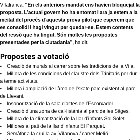
Vilafranca.
“En els anteriors mandat ens havien bloquejat la
proposta. L’actual govern ho ha entomat i ara ja estem a la
meitat del procés d’aquesta prova pilot que esperem que
es consolidi i hagi vingut per quedar-se. Estem contents
del ressò que ha tingut. Són moltes les propostes
presentades per la ciutadania”
, ha dit.
Propostes a votació
• Creació de murals al carrer sobre les tradicions de la Vila.
• Millora de les condicions del claustre dels Trinitaris per dur
a terme activitats.
• Millora i ampliació de l'àrea de l'skate parc existent al parc
de Llevant.
• Insonorització de la sala d'actes de l'Escorxador.
• Creació d'una zona de cal·listènia al parc de les Sitges.
• Millora de la climatització de la llar d'infants Sol Solet.
• Millores al pati de la llar d'infants El Parquet.
• Semàfor a la cruïlla av. Vilanova / carrer Melió.