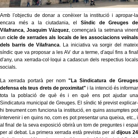
Amb l'objectiu de donar a conèixer la institució i apropar-la
encara més a la ciutadania, el
Síndic de Greuges de
Vilafranca, Joaquim Vázquez
, començarà la setmana vinent
un
cicle de xerrades als locals de les associacions veïnals
dels barris de Vilafranca
. La iniciativa va sorgir del mateix
síndic que va proposar a les AV dur a terme, d'aquí fins a final
d'any, una xerrada-col·loqui a cadascun dels respectius locals
socials.
La xerrada portarà per nom
"La Sindicatura de Greuges
defensa els teus drets de proximitat"
i la intenció és informar
tota la població de què és i en què ens pot ajudar una
Sindicatura municipal de Greuges. El síndic té previst explicar-
hi breument com funciona la institució, en quins assumptes pot
intervenir i en quins no, com es pot presentar una queixa, etc., i
al final de la seva exposició obrirà un torn de preguntes i espai
per al debat. La primera xerrada està prevista per al
dijous 24