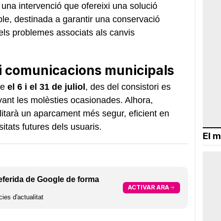
una intervenció que ofereixi una solució
ble, destinada a garantir una conservació
 els problemes associats als canvis
i comunicacions municipals
re
el 6 i el 31 de juliol
, des del consistori es
nt les molèsties ocasionades. Alhora,
litarà un aparcament més segur, eficient en
itats futures dels usuaris.
El m
eferida de Google de forma
ACTIVAR ARA
ies d'actualitat