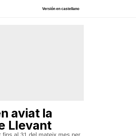
Versión en castellano
n aviat la
e Llevant
t fins al 31 del mateix mes per