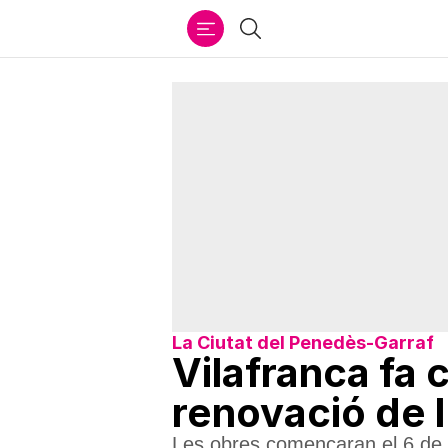
Ir
Cercar
al
contenido
La Ciutat del Penedès-Garraf
Vilafranca fa c
renovació de 
Les obres començaran el 6 de ju