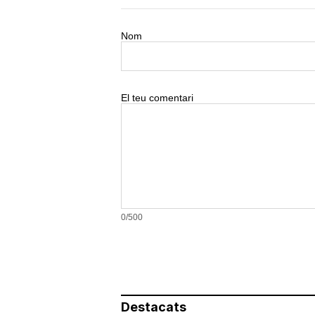
Nom
El teu comentari
0/500
Destacats