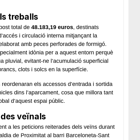
s treballs
ost total de
48.183,19 euros
, destinats
’accés i circulació interna mitjançant la
t elaborat amb peces perforades de formigó.
specialment idònia per a aquest entorn perquè
igua pluvial, evitant-ne l’acumulació superficial
ncs, clots i solcs en la superfície.
 reordenaran els accessos d’entrada i sortida
ehicles dins l’aparcament, cosa que millora tant
lobal d’aquest espai públic.
des veïnals
t a les peticions reiterades dels veïns durant
aldia de Proximitat al barri Barceloneta-Sant