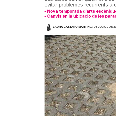
evitar problemes recurrents a ca
Nova temporada d’arts escènique
Canvis en la ubicació de les para
LAURA CASTAÑO MARTÍN
03 DE JULIOL DE 20