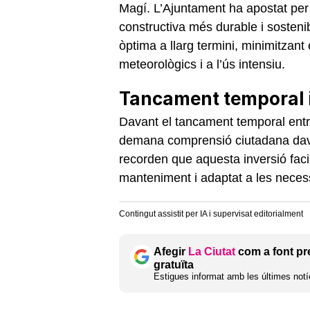
Magí. L’Ajuntament ha apostat per 
constructiva més durable i sosteni
òptima a llarg termini, minimitzant
meteorològics i a l’ús intensiu.
Tancament temporal 
Davant el tancament temporal ent
demana comprensió ciutadana dava
recorden que aquesta inversió faci
manteniment i adaptat a les necess
Contingut assistit per IA i supervisat editorialment
Afegir
La Ciutat
com a font pr
gratuïta
Estigues informat amb les últimes notíc