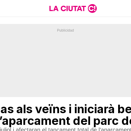
as als veïns i iniciarà be
l’aparcament del parc d
liol i afectaran el tancament total de l’aparcamen