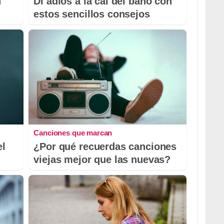
n
Di adiós a la cal del baño con
estos sencillos consejos
Canciones que marcan
el
¿Por qué recuerdas canciones
viejas mejor que las nuevas?