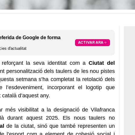
eferida de Google de forma
ACTIVAR ARA
ies d'actualitat
 reforçant la seva identitat com a
Ciutat del
t personalització dels taulers de les nou pistes
uesta setmana s’ha completat la retolació dels
e l’esdeveniment, incorporant el logotip que
t català d’aquest any.
 més visibilitat a la designació de Vilafranca
là durant aquest 2025. Els nous taulers no
ual
de la ciutat, sinó que també representen un
de l’esport com a element de cohesió social i