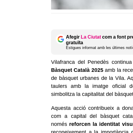
Afegir
La Ciutat
com a font pr
gratuïta
Estigues informat amb les últimes notíc
Vilafranca del Penedès continua
Bàsquet Català 2025
amb la recen
de bàsquet urbanes de la Vila. Aq
taulers amb la imatge oficial d
simbolitza la capitalitat del bàsque
Aquesta acció contribueix a donar
com a capital del bàsquet cata
només
reforcen la identitat vis
reconeixement a la importància 