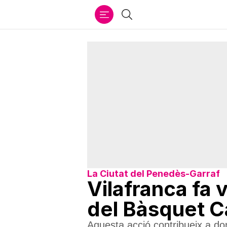
Ir
Cercar
al
contenido
La Ciutat del Penedès-Garraf
Vilafranca fa v
del Bàsquet C
Aquesta acció contribueix a don