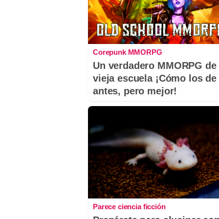
Corepunk MMORPG
Un verdadero MMORPG de 
vieja escuela ¡Cómo los de
antes, pero mejor!
Parece ciencia ficción