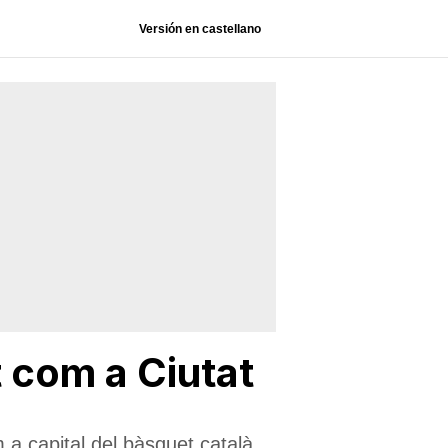
Versión en castellano
at com a Ciutat
m a capital del bàsquet català