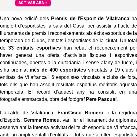
ACTIVAR ARA
Una nova edició dels
Premis de l’Esport de Vilafranca
ha
omplert d’esportistes la sala del Casal per assistir a l’acte de
lliuraments de premis i reconeixements als èxits esportius de la
temporada de Clubs, entitats i esportistes de la ciutat. Un total
de
33 entitats esportives
han rebut el reconeixement per
haver generat una oferta d’activitats físiques i esportives
continuades, obertes a la ciutadania i sense afany de lucre, i
s’ha premiat
més de 400 esportistes
vinculats a 19 clubs i
entitats de Vilafranca i 6 esportistes vinculats a clubs de fora,
tots ells que han assolit resultats esportius meritoris aquesta
temporada. El record d’aquest any ha consistit en una
fotografia emmarcada, obra del fotògraf
Pere Pascual
.
L’alcalde de Vilafranca,
FranCisco Romero
, i la regidora
d’Esports,
Gemma Romeu
, van fer el lliurament de diplomes,
assenyalant la intensa activitat del teixit esportiu de Vilafranca,
amb un ampli ventall d’entitats i clubs que acullen esportistes