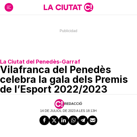
Ir
al
contenido
La Ciutat del Penedès-Garraf
Vilafranca del Penedès
celebra la gala dels Premis
de l’Esport 2022/2023
REDACCIÓ
14 DE JULIOL DE 2023 A LES 18:13H