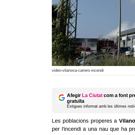
video-vilanova-carrers-incendi
Afegir
La Ciutat
com a font pr
gratuïta
Estigues informat amb les últimes notíc
Les poblacions properes a
Vilano
per l'incendi a una nau que ha p