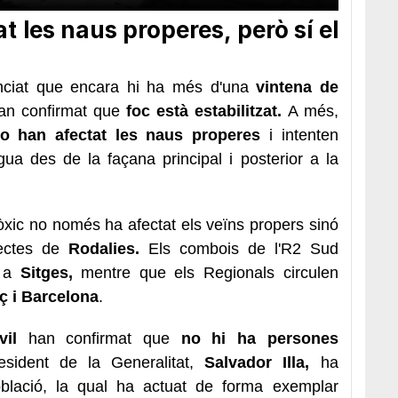
t les naus properes, però sí el
ciat que encara hi ha més d'una
vintena de
han confirmat que
foc està
estabilitzat.
A més,
no han afectat les naus properes
i intenten
gua des de la façana principal i posterior a la
xic no només ha afectat els veïns propers sinó
jectes de
Rodalies.
Els combois de l'R2 Sud
e a
Sitges,
mentre que els Regionals circulen
ç i Barcelona
.
vil
han confirmat que
no hi ha persones
resident de la Generalitat,
Salvador Illa,
ha
lació, la qual ha actuat de forma exemplar