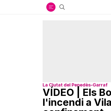
Ir
Cercar
al
contenido
La Ciutat del Penedès-Garraf
VÍDEO | Els B
l'incendi a Vi