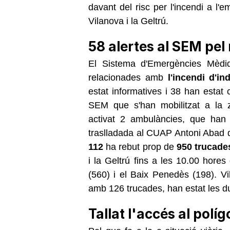
davant del risc per l'incendi a l
Vilanova i la Geltrú.
58 alertes al SEM pel 
El Sistema d'Emergències Mèd
relacionades amb
l'incendi d'in
estat informatives i 38 han estat 
SEM que s'han mobilitzat a la z
activat 2 ambulàncies, que han 
traslladada al CUAP Antoni Abad de
112
ha rebut prop de
950 trucade
i la Geltrú fins a les 10.00 hores
(560) i el Baix Penedès (198). Vi
amb 126 trucades, han estat les d
Tallat l'accés al polí