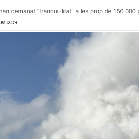
l han demanat "tranquil·litat" a les prop de 150.00
LES 12:17H