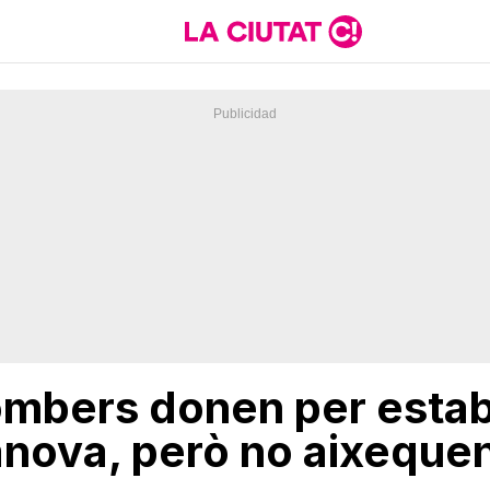
ombers donen per estabi
lanova, però no aixequen