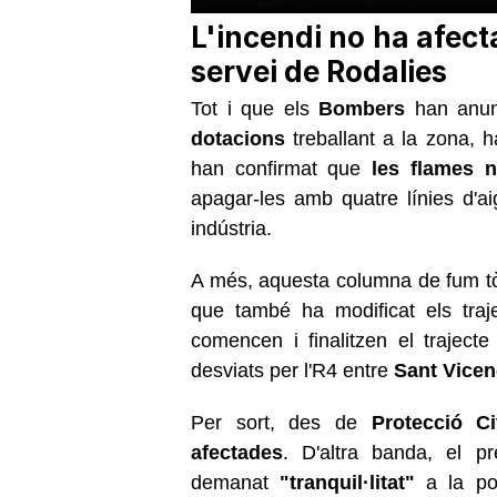
L'incendi no ha afecta
servei de Rodalies
Tot i que els
Bombers
han anun
dotacions
treballant a la zona, 
han confirmat que
les flames 
apagar-les amb quatre línies d'ai
indústria.
A més, aquesta columna de fum tò
que també ha modificat els tra
comencen i finalitzen el traject
desviats per l'R4 entre
Sant Vicen
Per sort, des de
Protecció Ci
afectades
. D'altra banda, el p
demanat
"tranquil·litat"
a la pob