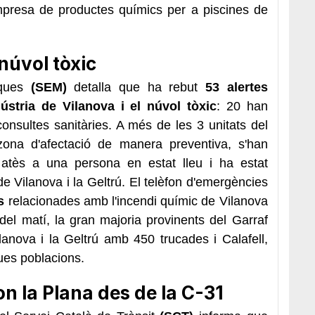
'empresa de productes químics per a piscines de
núvol tòxic
iques
(SEM)
detalla que ha rebut
53 alertes
dústria de Vilanova i el núvol tòxic
: 20 han
consultes sanitàries. A més de les 3 unitats del
ona d'afectació de manera preventiva, s'han
atès a una persona en estat lleu i ha estat
 Vilanova i la Geltrú. El telèfon d'emergències
s
relacionades amb l'incendi químic de Vilanova
 del matí, la gran majoria provinents del Garraf
lanova i la Geltrú amb 450 trucades i Calafell,
ues poblacions.
gon la Plana des de la C-31