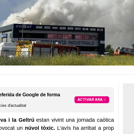
eferida de Google de forma
ACTIVAR ARA
ies d'actualitat
va i la Geltrú
estan vivint una jornada caòtica
rovocat un
núvol tòxic.
L'avís ha arribat a prop