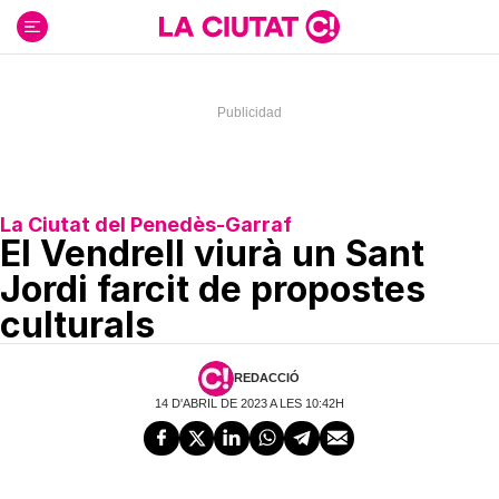
Ir
al
contenido
La Ciutat del Penedès-Garraf
El Vendrell viurà un Sant
Jordi farcit de propostes
culturals
REDACCIÓ
14 D'ABRIL DE 2023 A LES 10:42H