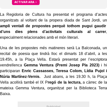
ACTIVAR ARA
La Regidoria de Cultura ha presentat el programa d’actes
organitzats al voltant de la propera diada de Sant Jordi, un
ampli ventall de propostes perquè tothom pugui gaudir
d’uns dies plens d’activitats culturals al carrer
,
especialment relacionades amb el món literari.
Una de les propostes més matineres serà La Balconada, un
recital de poesia que tindrà lloc el dimarts 18 d’abril, a les
19.45h, a la Plaça Vella. Estarà presentat per l’escriptora
vendrellenca
Gemma Ventura (Premi Josep Pla 2023)
i hi
participaran
Enric Cassasses, Teresa Colom, Lídia Pujol i
Núria Martínez-Vernis
.
Just abans, a les 19.30 h, la Plaça
Vella acollirà també el IX P
regó de la lectura
,
a càrrec de la
mateixa Gemma Ventura, organitzat per la Biblioteca Terra
Baixa.