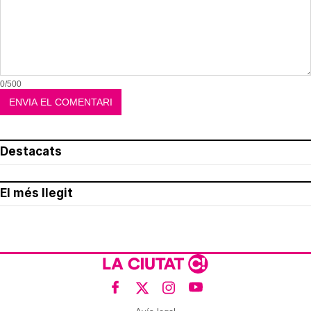
0/500
Destacats
El més llegit