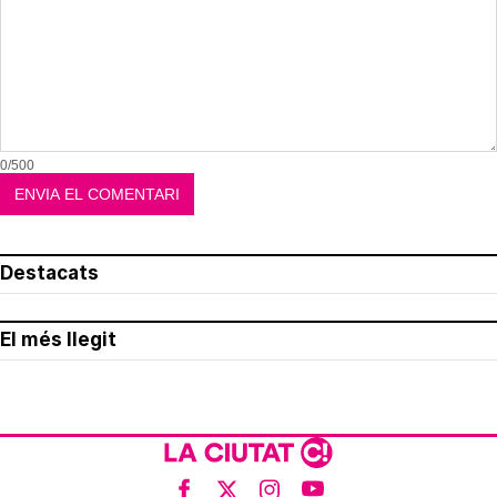
0/500
Destacats
El més llegit