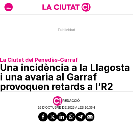
Ir
al
contenido
La Ciutat del Penedès-Garraf
Una incidència a la Llagosta
i una avaria al Garraf
provoquen retards a l’R2
REDACCIÓ
16 D'OCTUBRE DE 2023 A LES 10:35H