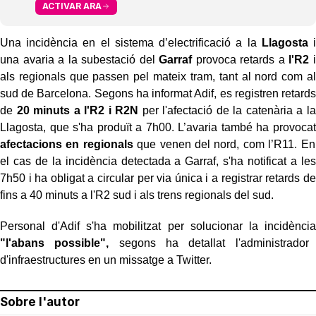
ACTIVAR ARA
Una incidència en el sistema d’electrificació a la
Llagosta
i
una avaria a la subestació del
Garraf
provoca retards a
l'R2
i
als regionals que passen pel mateix tram, tant al nord com al
sud de Barcelona. Segons ha informat Adif, es registren retards
de
20 minuts a l'R2 i R2N
per l'afectació de la catenària a la
Llagosta, que s'ha produït a 7h00. L’avaria també ha provocat
afectacions en regionals
que venen del nord, com l’R11. En
el cas de la incidència detectada a Garraf, s'ha notificat a les
7h50 i ha obligat a circular per via única i a registrar retards de
fins a 40 minuts a l'R2 sud i als trens regionals del sud.
Personal d'Adif s'ha mobilitzat per solucionar la incidència
"l'abans possible",
segons ha detallat l'administrador
d'infraestructures en un missatge a Twitter.
Sobre l'autor