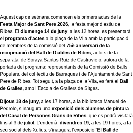
Aquest cap de setmana comencen els primers actes de la
Festa Major de Sant Pere 2026
, la festa major d’estiu de
Ribes. El
diumenge 14 de juny
, a les 12 hores, es presentarà
el
programa d’actes
a la plaça de la Vila amb la participació
de membres de la comissió del
75è aniversari de la
recuperació del Ball de Diables de Ribes
, autors de la
separata; de Soraya Santos Ruiz de Castroviejo, autora de la
portada del programa; representants de la Comissió de Balls
Populars, del col·lectiu de Barraques i de l’Ajuntament de Sant
Pere de Ribes. Tot seguit, a la plaça de la Vila, es farà el
Ball
de Gralles
, amb l’Escola de Grallers de Sitges.
Dijous 18 de juny,
a les 17 hores, a la biblioteca Manuel de
Pedrolo, s’inaugura una
exposició dels alumnes de pintura
del Casal de Persones Grans de Ribes
, que es podrà visitarà
fins al 3 de juliol. L’endemà,
divendres 19
, a les 19 hores, a la
seu social dels Xulius, s’inaugura l’exposició “
El Ball de