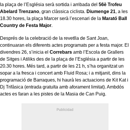
la plaça de l’Església serà sortida i arribada del
56è Trofeu
Abelard Trenzano
, gran clàssica ciclista.
Diumenge 21
, a les
18.30 hores, la plaça Marcer serà l’escenari de la
Marató Ball
Country de Festa Major
.
Després de la celebració de la revetlla de Sant Joan,
continuaran els diferents actes programats per a festa major. El
divendres 26, s’inicia el
Correbars
amb l’Escola de Grallers
de Sitges i Atiliks des de la plaça de l’Església a partir de les
20.30 hores. Més tard, a partir de les 21 h, s’ha organitzat un
sopar a la fresca i concert amb Fluid Rosa; i a mitjanit, dins la
programació de Barraques, hi haurà les actuacions de Kit Kat i
Dj Trifàsica (entrada gratuïta amb aforament limitat). Ambdós
actes es faran a les pistes de la Masia de Can Puig.