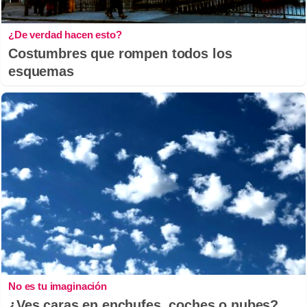
¿De verdad hacen esto?
Costumbres que rompen todos los
esquemas
No es tu imaginación
¿Ves caras en enchufes, coches o nubes?