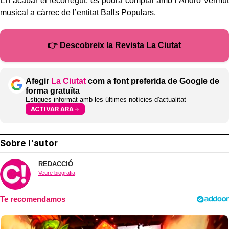
En acabar el recorregut, es podrà comptar amb l’Andro Vermut
musical a càrrec de l’entitat Balls Populars.
👉 Descobreix la Revista La Ciutat
Afegir
La Ciutat
com a font preferida de Google de
forma gratuïta
Estigues informat amb les últimes notícies d'actualitat
ACTIVAR ARA
Sobre l'autor
REDACCIÓ
Veure biografia