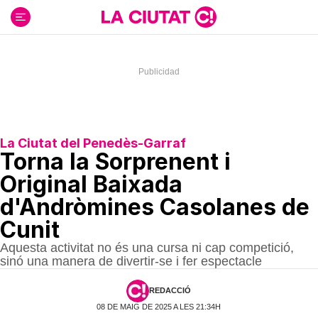
Ir
al
contenido
La Ciutat del Penedès-Garraf
Torna la Sorprenent i
Original Baixada
d'Andròmines Casolanes de
Cunit
Aquesta activitat no és una cursa ni cap competició,
sinó una manera de divertir-se i fer espectacle
REDACCIÓ
08 DE MAIG DE 2025 A LES 21:34H