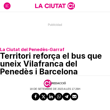
Ir
al
contenido
La Ciutat del Penedès-Garraf
Territori reforça el bus que
uneix Vilafranca del
Penedès i Barcelona
REDACCIÓ
18 DE SETEMBRE DE 2023 A LES 17:26H