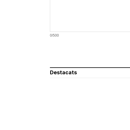
0/500
Destacats