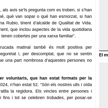
 als avis se’ls pregunta com es troben, si s’han
 bé, què van sopar o què han esmorzat, si han
na Rubio, tinent d’alcalde de Qualitat de Vida.
ment, que inclou aspectes de la vida quotidiana
enen cobertes per una xarxa familiar”.
rucada matinal també és molt positiva per
seguretat i, per descomptat, que no se sentin
El m
que una part nombrosa d’aquestes persones no
.
er voluntaris, que han estat formats per la
024, n’han estat 52. “Són els nostres ulls i oïda
bratlla la regidora. Els vincles entre persones i
 fins i tot se celebren trobades, per posar-se