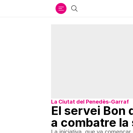
Ir
Cercar
al
contenido
La Ciutat del Penedès-Garraf
El servei Bon 
a combatre la
La iniciativa, que va començar 