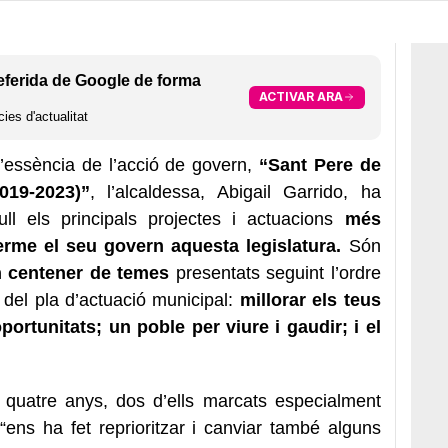
eferida de Google de forma
ACTIVAR ARA
ies d'actualitat
l’essència de l’acció de govern,
“Sant Pere de
019-2023)”
, l’alcaldessa, Abigail Garrido, ha
l els principals projectes i actuacions
més
terme el seu govern aquesta legislatura.
Són
n centener de temes
presentats seguint l’ordre
s del pla d’actuació municipal:
millorar els teus
oportunitats; un poble per viure i gaudir; i el
 quatre anys, dos d’ells marcats especialment
ens ha fet reprioritzar i canviar també alguns