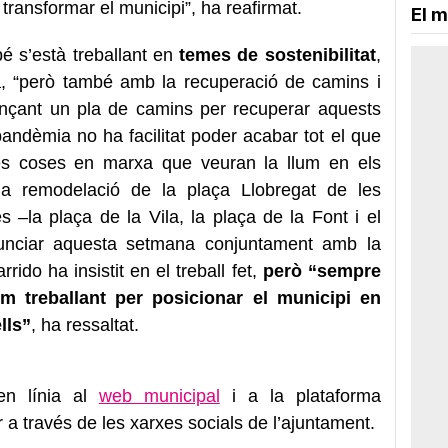
 transformar el municipi”, ha reafirmat.
El m
é s’està treballant en
temes de sostenibilitat
,
ia, “però també amb la recuperació de camins i
jançant un pla de camins per recuperar aquests
pandèmia no ha facilitat poder acabar tot el que
es coses en marxa que veuran la llum en els
a remodelació de la plaça Llobregat de les
 –la plaça de la Vila, la plaça de la Font i el
nunciar aquesta setmana conjuntament amb la
rido ha insistit en el treball fet,
però “sempre
em treballant per posicionar el municipi en
lls”
, ha ressaltat.
en línia al
web municipal
i a la plataforma
ir a través de les xarxes socials de l’ajuntament.