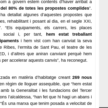
com a govern estem contents d’haver arribat a
del 80% de totes les propostes complides
”.
o ha detallat algunes d’aquestes propostes que
s, rehabilitant i posant al dia, en el segle XXI,
. “Els equipaments, els carrers, les places
ó social i, per tant,
hem estat treballant
ipaments
i hem vist com han canviat la seva
e Ribes, l’ermita de Sant Pau, el teatre de les
ED, i d’altres que aniran canviant perquè hem
 per accelerar aquests canvis”, ha reconegut.
tzada en matèria d’habitatge creant
269 nous
en règim de lloguer assequible, que “hem estat
amb la Generalitat i les fundacions del Tercer
ons l’alcaldessa, “han fet que hi hagi un abans i
. “És una marxa que tenim posada a velocitat de