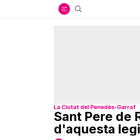
Ir
Cercar
al
contenido
La Ciutat del Penedès-Garraf
Sant Pere de R
d'aquesta legis