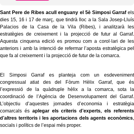
Sant Pere de Ribes acull enguany el 5è Simposi Garraf
els
dies 15, 16 i 17 de març, que tindrà lloc a la Sala Josep-Lluís
Palacios de la Casa de la Vila (Ribes), i analitzarà les
estratègies de creixement i la projecció de futur al Garraf.
Aquesta cinquena edició es promou com a corol·lari de les
anteriors i amb la intenció de refermar l’aposta estratègica pel
que fa al creixement i la projecció de futur de la comarca.
El Simposi Garraf es planteja com un esdeveniment
congressual atiat des del Fòrum Hèlix Garraf, que és
l’expressió de la quàdruple hèlix a la comarca, sota la
coordinació de l’Agència de Desenvolupament del Garraf.
L’objectiu d’aquestes jornades d’economia i estratègia
comarcals és
aplegar els criteris d’experts, els referents
d’altres territoris i les aportacions dels agents econòmics
,
socials i polítics de l’espai més proper.