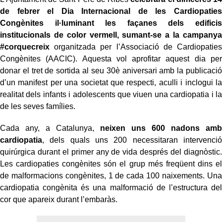
de febrer el Dia Internacional de les Cardiopaties
Congènites il·luminant les façanes dels edificis
institucionals de color vermell, sumant-se a la campanya
#corquecreix
organitzada per l’Associació de Cardiopaties
Congènites (AACIC). Aquesta vol aprofitar aquest dia per
donar el tret de sortida al seu 30è aniversari amb la publicació
d’un manifest per una societat que respecti, aculli i inclogui la
realitat dels infants i adolescents que viuen una cardiopatia i la
de les seves famílies.
Cada any, a Catalunya,
neixen uns 600 nadons amb
cardiopatia
, dels quals uns 200 necessitaran intervenció
quirúrgica durant el primer any de vida després del diagnòstic.
Les cardiopaties congènites són el grup més freqüent dins el
de malformacions congènites, 1 de cada 100 naixements. Una
cardiopatia congènita és una malformació de l’estructura del
cor que apareix durant l’embaràs.