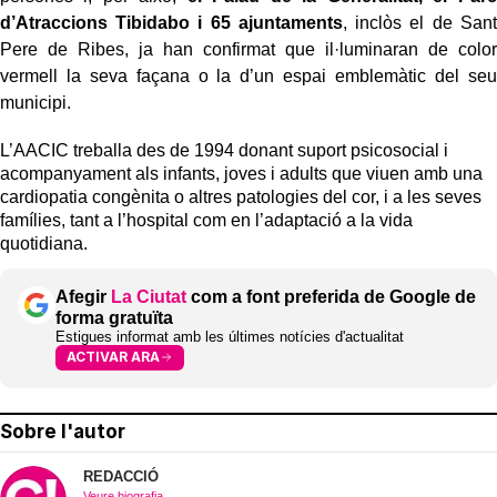
d’Atraccions Tibidabo i 65 ajuntaments
, inclòs el de Sant
Pere de Ribes, ja han confirmat que il·luminaran de color
vermell la seva façana o la d’un espai emblemàtic del seu
municipi.
L’AACIC treballa des de 1994 donant suport psicosocial i
acompanyament als infants, joves i adults que viuen amb una
cardiopatia congènita o altres patologies del cor, i a les seves
famílies, tant a l’hospital com en l’adaptació a la vida
quotidiana.
Afegir
La Ciutat
com a font preferida de Google de
forma gratuïta
Estigues informat amb les últimes notícies d'actualitat
ACTIVAR ARA
Sobre l'autor
REDACCIÓ
Veure biografia