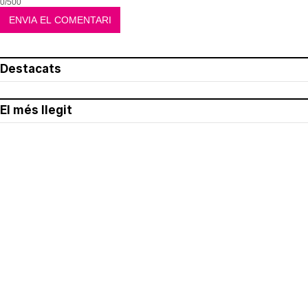
0/500
Destacats
El més llegit
Avís legal
Política de privacitat
Política de cookies
Qui som
Contacte