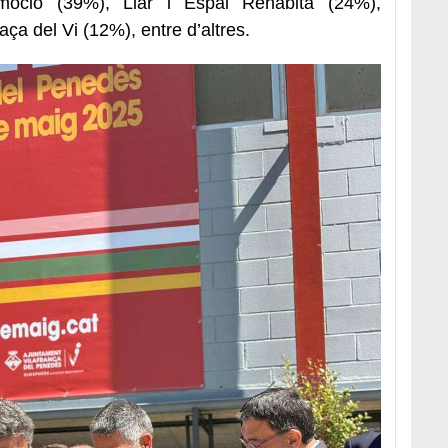
omoció (39%), Llar i Espai Rehabita (24%),
laça del Vi (12%), entre d’altres.