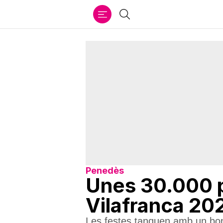
Ir
Cercar
al
contenido
Penedès
Unes 30.000 p
Vilafranca 20
Les festes tanquen amb un bon 