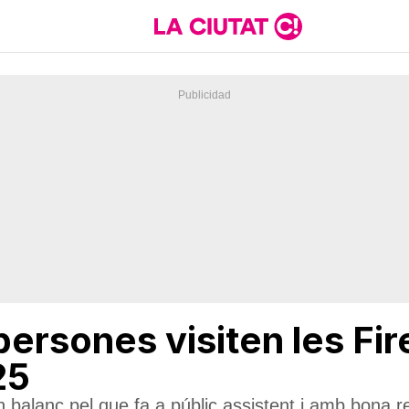
ersones visiten les Fir
25
balanç pel que fa a públic assistent i amb bona re