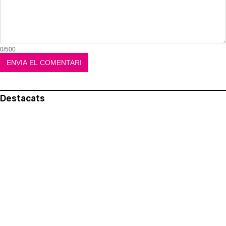
0/500
Destacats
El més llegit
Avís legal