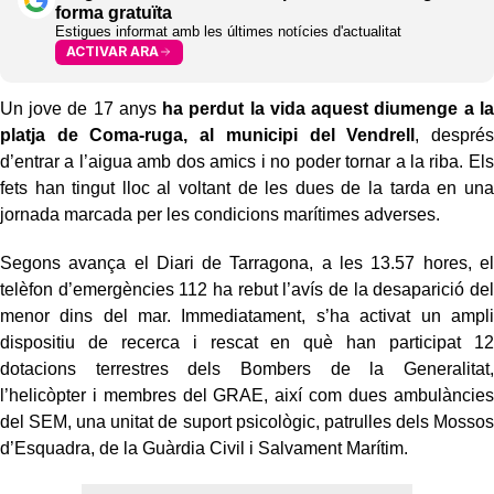
forma gratuïta
Estigues informat amb les últimes notícies d'actualitat
ACTIVAR ARA
Un jove de 17 anys
ha perdut la vida aquest diumenge a la
platja de Coma-ruga, al municipi del Vendrell
, després
d’entrar a l’aigua amb dos amics i no poder tornar a la riba. Els
fets han tingut lloc al voltant de les dues de la tarda en una
jornada marcada per les condicions marítimes adverses.
Segons avança el Diari de Tarragona, a les 13.57 hores, el
telèfon d’emergències 112 ha rebut l’avís de la desaparició del
menor dins del mar. Immediatament, s’ha activat un ampli
dispositiu de recerca i rescat en què han participat 12
dotacions terrestres dels Bombers de la Generalitat,
l’helicòpter i membres del GRAE, així com dues ambulàncies
del SEM, una unitat de suport psicològic, patrulles dels Mossos
d’Esquadra, de la Guàrdia Civil i Salvament Marítim.