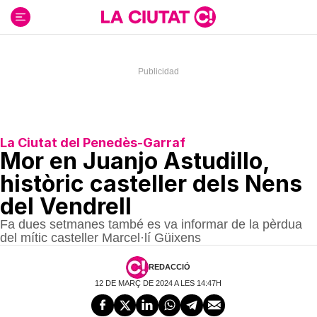
Ir
al
contenido
La Ciutat del Penedès-Garraf
Mor en Juanjo Astudillo,
històric casteller dels Nens
del Vendrell
Fa dues setmanes també es va informar de la pèrdua
del mític casteller Marcel·lí Güixens
REDACCIÓ
12 DE MARÇ DE 2024 A LES 14:47H