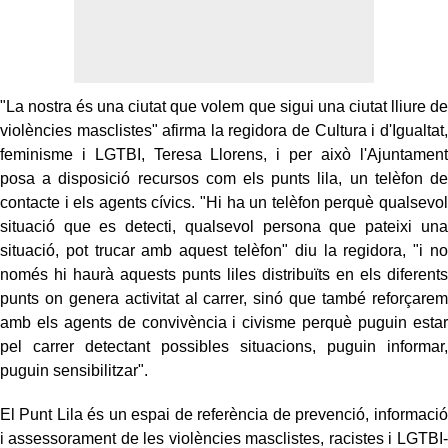
"La nostra és una ciutat que volem que sigui una ciutat lliure de
violències masclistes" afirma la regidora de Cultura i d'Igualtat,
feminisme i LGTBI, Teresa Llorens, i per això l'Ajuntament
posa a disposició recursos com els punts lila, un telèfon de
contacte i els agents cívics. "Hi ha un telèfon perquè qualsevol
situació que es detecti, qualsevol persona que pateixi una
situació, pot trucar amb aquest telèfon" diu la regidora, "i no
només hi haurà aquests punts liles distribuïts en els diferents
punts on genera activitat al carrer, sinó que també reforçarem
amb els agents de convivència i civisme perquè puguin estar
pel carrer detectant possibles situacions, puguin informar,
puguin sensibilitzar".
El Punt Lila és un espai de referència de prevenció, informació
i assessorament de les violències masclistes, racistes i LGTBI-