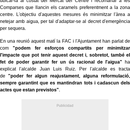
ubicar-la al costat del Mercat del Centre i recomanar a les
Comparses que llancin els caramels preferentment a la zona
centre. L'objectiu d'aquestes mesures és minimitzar l'àrea a
netejar amb aigua, per tal d'adaptar-se al decret d'emergència
per sequera.
En una reunió aquest matí la FAC i l'Ajuntament han parlat de
com
"podem fer esforços compartits per minimitzar
l'impacte que pot tenir aquest decret i, sobretot, també el
fet de poder garantir fer un ús racional de l'aigua"
ha
explicat l'alcalde Juan Luis Ruiz. Per l'alcalde es tracta
de
"poder fer algun reajustament, alguna reformulació,
sempre garantint que es mantindran tots i cadascun dels
actes que estan previstos"
.