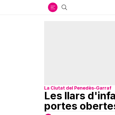
Ir
Cercar
al
contenido
La Ciutat del Penedès-Garraf
Les llars d'in
portes obertes