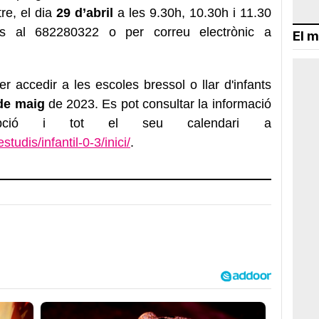
re, el dia
29 d’abril
a les 9.30h, 10.30h i 11.30
ns al 682280322 o per correu electrònic a
El m
er accedir a les escoles bressol o llar d'infants
 de maig
de 2023. Es pot consultar la informació
ripció i tot el seu calendari a
studis/infantil-0-3/inici/
.