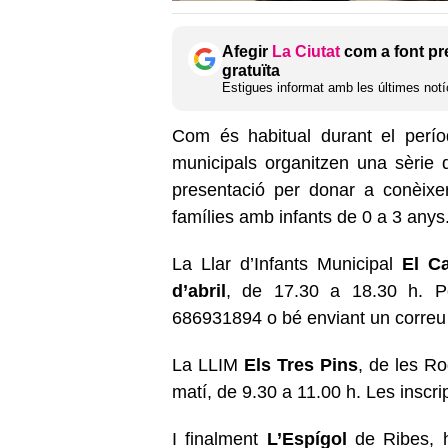
Afegir
La Ciutat
com a font pr
gratuïta
Estigues informat amb les últimes notíc
Com és habitual durant el període
municipals organitzen una sèrie
presentació per donar a conèixer
famílies amb infants de 0 a 3 anys
La Llar d’Infants Municipal
El C
d’abril
, de 17.30 a 18.30 h. Per 
686931894 o bé enviant un correu 
La LLIM
Els Tres Pins
, de les Ro
matí, de 9.30 a 11.00 h. Les inscr
I finalment
L’Espígol
de Ribes, h