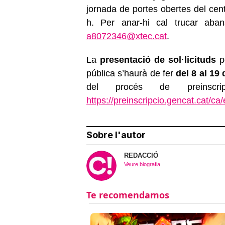
jornada de portes obertes del cent
h. Per anar-hi cal trucar aba
a8072346@xtec.cat
.
La
presentació de sol·licituds
p
pública s’haurà de fer
d
el 8 al 19
del procés de preinsc
https://preinscripcio.gencat.cat/ca/e
Sobre l'autor
REDACCIÓ
Veure biografia