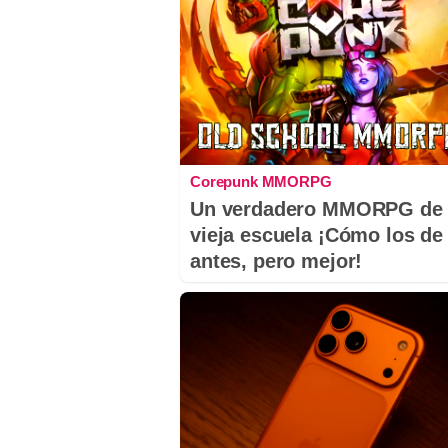
Corepunk MMORPG
Un verdadero MMORPG de 
vieja escuela ¡Cómo los de
antes, pero mejor!