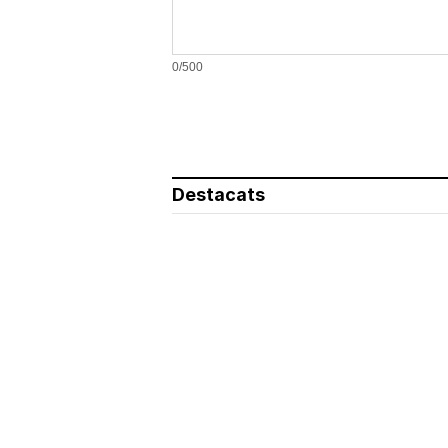
0/500
Destacats