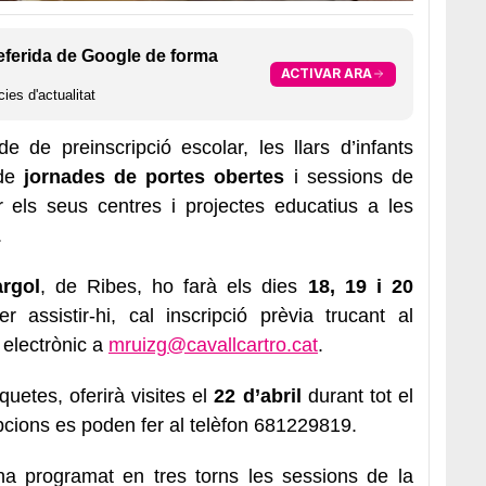
eferida de Google de forma
ACTIVAR ARA
ies d'actualitat
 de preinscripció escolar, les llars d’infants
 de
jornades de portes obertes
i sessions de
 els seus centres i projectes educatius a les
.
argol
, de Ribes, ho farà els dies
18, 19 i 20
assistir-hi, cal inscripció prèvia trucant al
electrònic a
mruizg@cavallcartro.cat
.
quetes, oferirà visites el
22 d’abril
durant tot el
ipcions es poden fer al telèfon 681229819.
a programat en tres torns les sessions de la