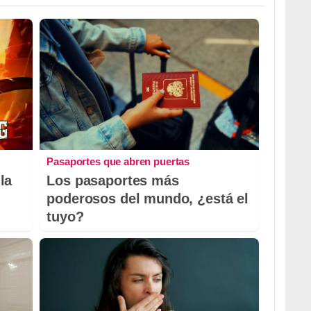
Pasaportes que abren puertas
la
Los pasaportes más
poderosos del mundo, ¿está el
tuyo?