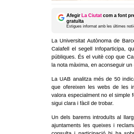
Afegir
La Ciutat
com a font pr
gratuïta
Estigues informat amb les últimes notíc
La Universitat Autònoma de Barc
Calafell el segell Infoparticipa, 
públiques. És el vuitè cop que Cal
la nota màxima, en aconseguir un 
La UAB analitza més de 50 indica
que ofereixen les webs de les in
valora especialment no el simple f
sigui clara i fàcil de trobar.
Un dels barems introduïts al llar
ajuntaments les queixes i reclam
consulta i participació hi ha so