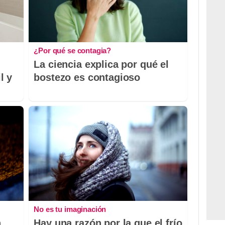
¿Por qué se contagia?
La ciencia explica por qué el
l y
bostezo es contagioso
No es tu imaginación
n
Hay una razón por la que el frío