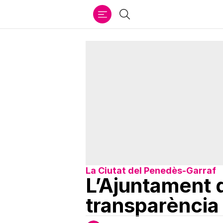
Ir
Cercar
al
contenido
La Ciutat del Penedès-Garraf
L’Ajuntament d
transparència