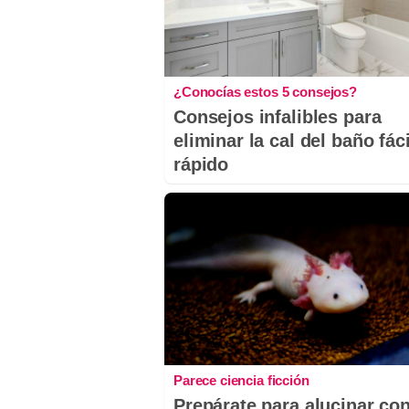
¿Conocías estos 5 consejos?
Consejos infalibles para
eliminar la cal del baño fáci
rápido
Parece ciencia ficción
Prepárate para alucinar co