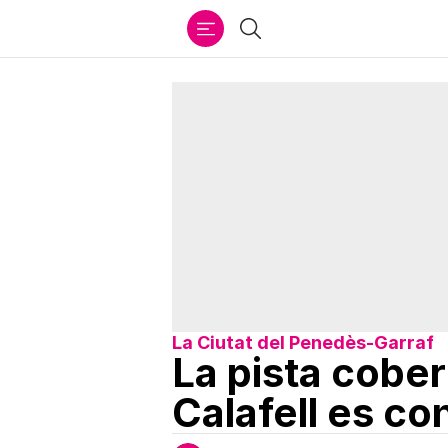
Ir
Cercar
al
contenido
La Ciutat del Penedès-Garraf
La pista cober
Calafell es co