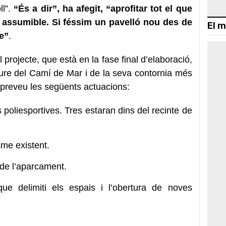
ll”.
“És a dir”, ha afegit, “aprofitar tot el que
ui assumible. Si féssim un pavelló nou des de
El m
le”
.
 projecte, que està en la fase final d’elaboració,
lliure del Camí de Mar i de la seva contornia més
preveu les següents actuacions:
poliesportives. Tres estaran dins del recinte de
sme existent.
 de l’aparcament.
ue delimiti els espais i l’obertura de noves