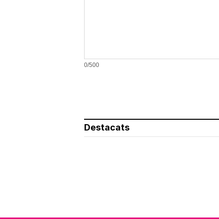
0/500
Destacats