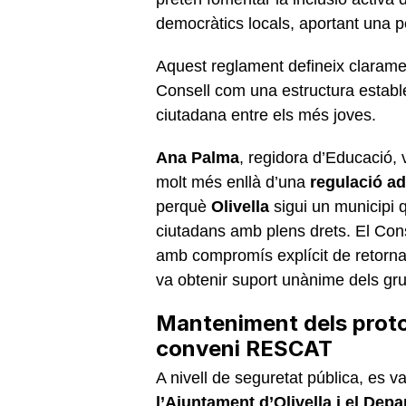
democràtics locals, aportant una p
Aquest reglament defineix claramen
Consell com una estructura establ
ciutadana entre els més joves.
Ana Palma
, regidora d’Educació, 
molt més enllà d’una
regulació ad
perquè
Olivella
sigui un municipi 
ciutadans amb plens drets. El Con
amb compromís explícit de retornar
va obtenir suport unànime dels gru
Manteniment dels proto
conveni RESCAT
A nivell de seguretat pública, es v
l’Ajuntament d’Olivella i el Depa