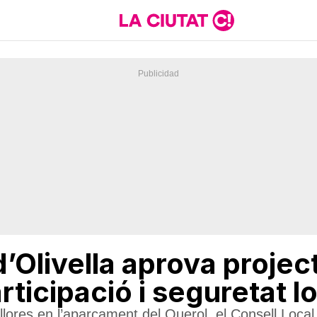
’Olivella aprova projec
articipació i seguretat l
lores en l’aparcament del Querol, el Consell Local d