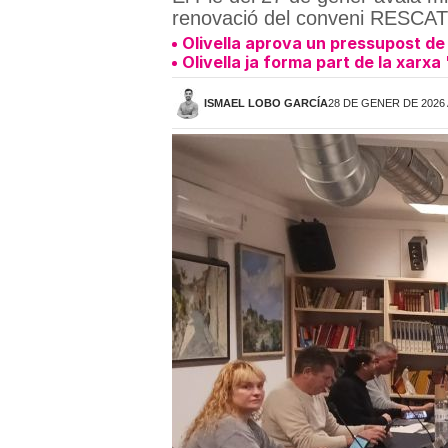
renovació del conveni RESCAT
Olivella aprova un pressupost de 
Olivella ja forma part de la xarx
ISMAEL LOBO GARCÍA
28 DE GENER DE 2026 