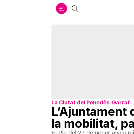
Ir
Cercar
al
contenido
La Ciutat del Penedès-Garraf
L’Ajuntament d
la mobilitat, p
El Ple del 27 de gener avala mil