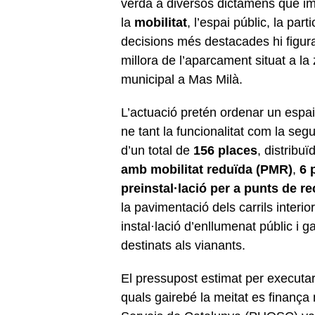
verda a diversos dictàmens que im
la
mobilitat
, l’espai públic, la par
decisions més destacades hi figura 
millora de l’aparcament situat a la
municipal a Mas Milà.
L’actuació pretén ordenar un espai 
ne tant la funcionalitat com la segu
d’un total de
156 places
, distribu
amb mobilitat reduïda (PMR)
,
6 
preinstal·lació per a punts de re
la pavimentació dels carrils interio
instal·lació d’enllumenat públic i ga
destinats als vianants.
El pressupost estimat per executa
quals gairebé la meitat es finança