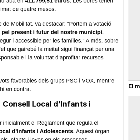
lorada en
411.799,51 euros
. Les obres tenen
oximat de quatre mesos.
e de Mobilitat, va destacar: “Portem a votació
pel present i futur del nostre municipi
.
egur i accessible per les famílies.” A més, sobre
fet que gairebé la meitat sigui finançat per una
onsable i la voluntat d’aprofitar recursos
 vots favorables dels grups PSC i VOX, mentre
El m
hi en contra.
 Consell Local d’Infants i
 inicialment el Reglament que regula el
cal d’Infants i Adolescents
. Aquest òrgan
dels infants i joves en els processos