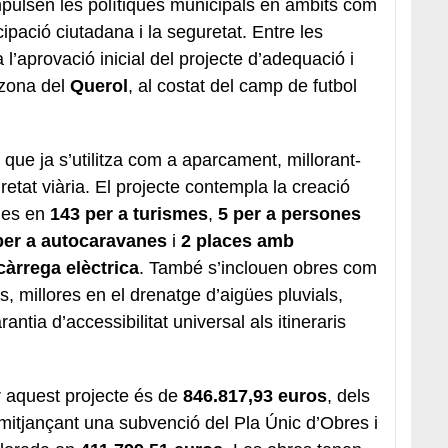
pulsen les polítiques municipals en àmbits com
ticipació ciutadana i la seguretat. Entre les
l’aprovació inicial del projecte d’adequació i
 zona del
Querol
, al costat del camp de futbol
que ja s’utilitza com a aparcament, millorant-
retat viària. El projecte contempla la creació
ïdes en
143 per a turismes
,
5 per a persones
per a autocaravanes
i
2 places amb
càrrega elèctrica
. També s’inclouen obres com
rs, millores en el drenatge d’aigües pluvials,
rantia d’accessibilitat universal als itineraris
r aquest projecte és de
846.817,93 euros
, dels
 mitjançant una subvenció del Pla Únic d’Obres i