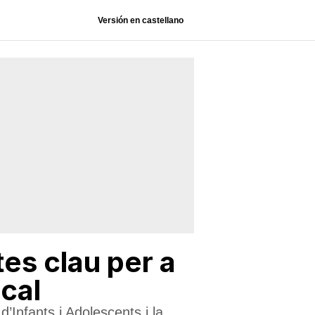
Versión en castellano
tes clau per a
ocal
’Infants i Adolescents i la