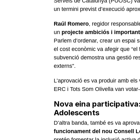
Serveis de Catalunya (PUOSC) va
un termini previst d’execució apr
Raúl Romero
, regidor responsabl
un
projecte ambiciós i important 
Parlem d’ordenar, crear un espai s
el cost econòmic va afegir que “el 
subvenció demostra una gestió resp
externs”.
L’aprovació es va produir amb els
ERC i Tots Som Olivella van votar-
Nova eina participativa:
Adolescents
D’altra banda, també es va aprovar
funcionament del nou Consell Lo
pretén fomentar la inclusió activa 