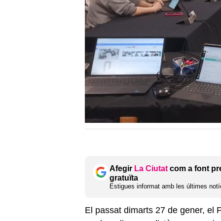
Afegir
La Ciutat
com a font pr
gratuïta
Estigues informat amb les últimes notíc
El passat dimarts 27 de gener, el P