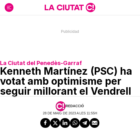
Ir
al
contenido
La Ciutat del Penedès-Garraf
Kenneth Martínez (PSC) ha
votat amb optimisme per
seguir millorant el Vendrell
REDACCIÓ
28 DE MAIG DE 2023 A LES 11:55H