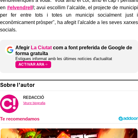
vendrellenques a votar. "V
ota amb el cor, amb el cap i pensant
en
#elvendrell
!; avui escollim l’alcalde, el projecte de municipi
per fer entre tots i totes un municipi socialment just i
econòmicament pròsper", ha afegit l'alcalde a les seves xarxes
socials.
Afegir
La Ciutat
com a font preferida de Google de
forma gratuïta
Estigues informat amb les últimes notícies d'actualitat
ACTIVAR ARA
Sobre l'autor
REDACCIÓ
Veure biografia