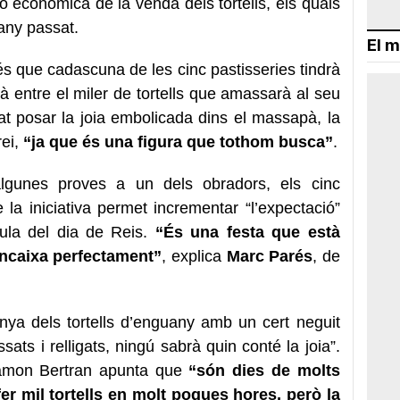
 econòmica de la venda dels tortells, els quals
any passat.
El m
 és que cadascuna de les cinc pastisseries tindrà
 entre el miler de tortells que amassarà al seu
at posar la joia embolicada dins el massapà, la
rei,
“ja que és una figura que tothom busca”
.
algunes proves a un dels obradors, els cinc
la iniciativa permet incrementar “l’expectació”
aula del dia de Reis.
“És una festa que està
encaixa perfectament”
, explica
Marc Parés
, de
nya dels tortells d’enguany amb un cert neguit
ats i relligats, ningú sabrà quin conté la joia”.
Ramon Bertran apunta que
“són dies de molts
fer mil tortells en molt poques hores, però la