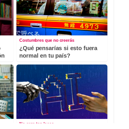
Costumbres que no creerás
o
¿Qué pensarías si esto fuera
ón
normal en tu país?
No eran tan locas