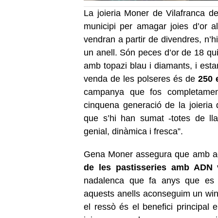
La joieria Moner de Vilafranca de
municipi per amagar joies d’or a
vendran a partir de divendres, n’
un anell. Són peces d’or de 18 qui
amb topazi blau i diamants, i est
venda de les polseres és de
250 
campanya que fos completament
cinquena generació de la joieria 
que s’hi han sumat -totes de llar
genial, dinàmica i fresca”.
Gena Moner assegura que amb aqu
de les pastisseries amb ADN v
nadalenca que fa anys que es 
aquests anells aconseguim un win t
el ressò és el benefici principa