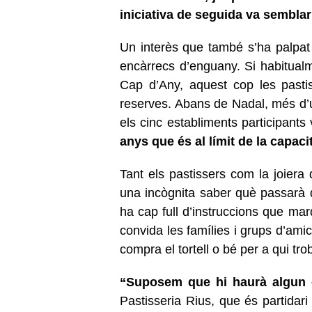
iniciativa de seguida va semblar 
Un interès que també s’ha palpat e
encàrrecs d’enguany. Si habitual
Cap d’Any, aquest cop les pasti
reserves. Abans de Nadal, més d’u
els cinc establiments participants
anys que és al límit de la capaci
Tant els pastissers com la joiera
una incògnita saber què passarà qu
ha cap full d’instruccions que ma
convida les famílies i grups d’ami
compra el tortell o bé per a qui trob
“Suposem que hi haurà algun c
Pastisseria Rius, que és partidar