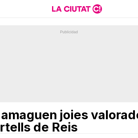
s amaguen joies valora
rtells de Reis