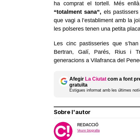
ha comprat el tortell. Més enll
“totalment sana”,
els pastissers
que vagi a l’establiment amb la j
les polseres tenen una petita plac
Les cinc pastisseries que s’han
Bertran, Galí, Parés, Rius i T
generacions a Vilafranca del Pene
Afegir
La Ciutat
com a font pr
gratuïta
Estigues informat amb les últimes notíc
Sobre l'autor
REDACCIÓ
Veure biografia