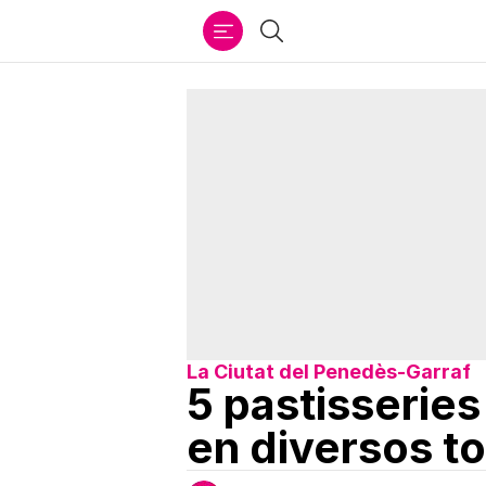
Ir
Cercar
al
contenido
La Ciutat del Penedès-Garraf
5 pastisserie
en diversos to