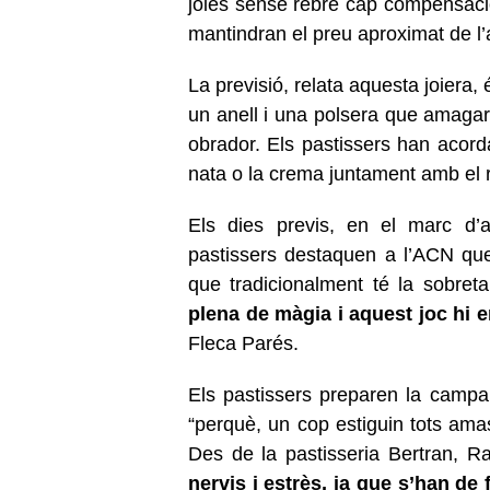
joies sense rebre cap compensació
mantindran el preu aproximat de l’
La previsió, relata aquesta joiera,
un anell i una polsera que amagarà
obrador. Els pastissers han acord
nata o la crema juntament amb el 
Els dies previs, en el marc d’
pastissers destaquen a l’ACN que 
que tradicionalment té la sobret
plena de màgia i aquest joc hi 
Fleca Parés.
Els pastissers preparen la campa
“perquè, un cop estiguin tots amass
Des de la pastisseria Bertran, 
nervis i estrès, ja que s’han de 