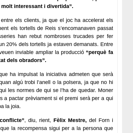
molt interessant i divertida”.
ntre els clients, ja que el joc ha accelerat els
ment els tortells de Reis s’encomanaven passat
sseries han rebut nombroses trucades per fer
n 20% dels tortells ja estaven demanats. Entre
 veuen inviable ampliar la producció
“perquè fa
tat dels obradors”.
 que ha impulsat la iniciativa admeten que serà
an algú trobi l’anell o la polsera, ja que no hi
rqui les normes de qui se l’ha de quedar. Moner
cs a pactar prèviament si el premi serà per a qui
a la joia.
onflicte”
, diu, rient,
Fèlix Mestre,
del Forn i
i que la recompensa sigui per a la persona que