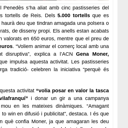
l Penedès s’ha aliat amb cinc pastisseries del
ls tortells de Reis. Dels
5.000 tortells
que es
hi haurà deu que tindran amagada una polsera o
rats, de disseny propi. Els anells estan acabats
an valorats en 650 euros, mentre que el preu de
euros
. “Voliem animar el comerç local amb una
 disruptiva”, explica a l’ACN
Gena Moner,
que impulsa aquesta activitat. Les pastisseries
ga tradició- celebren la iniciativa “perquè és
esta activitat
“volia posar en valor la tasca
ilafranquí”
i donar un gir a una campanya
mou en les mateixes dinàmiques. “Amagant
o win en difusió i publicitat”, destaca. I és que
l en què confia Moner, ja que amagaran les deu