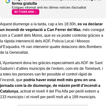
forma gratuïta
Estigues informat amb les últimes notícies d'actualitat
ACTIVAR ARA
Aquest diumenge a la tarda, cap a les 18:30h,
es va declarar
un incendi de vegetació a Can Ferrer del Mas
, més conegut
com a Castell dels Moros, que es va poder controlar gràcies a
la ràpida intervenció dels ADF, Policia Local i Mossos
d’Esquadra. Hi van intervenir quatre dotacions dels Bombers
de la Generalitat.
L'Ajuntament dona les gràcies especialment als ADF de Sant
Sadurní i d'altres municipis de l'entorn, com els de Torrelavit, i
a totes les persones van fer possible el control ràpid de
l’incendi, que
podria haver estat molt més greu en una
jornada com la de diumenge, de màxim perill d’incendi a
Catalunya
, activat el nivell 4 del Pla Alfa per perill extrem a
133 municipis i el nivell per perill molt alt a 189 municipis.