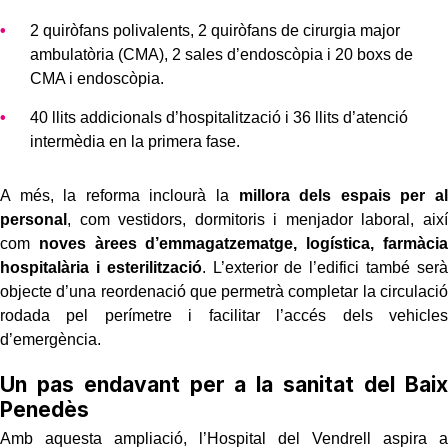
2 quiròfans polivalents, 2 quiròfans de cirurgia major
ambulatòria (CMA), 2 sales d’endoscòpia i 20 boxs de
CMA i endoscòpia.
40 llits addicionals d’hospitalització i 36 llits d’atenció
intermèdia en la primera fase.
A més, la reforma inclourà la
millora dels espais per al
personal
, com vestidors, dormitoris i menjador laboral, així
com
noves àrees d’emmagatzematge, logística, farmàcia
hospitalària i esterilització
. L’exterior de l’edifici també serà
objecte d’una reordenació que permetrà completar la circulació
rodada pel perímetre i facilitar l’accés dels vehicles
d’emergència.
Un pas endavant per a la sanitat del Baix
Penedès
Amb aquesta ampliació, l’Hospital del Vendrell aspira a