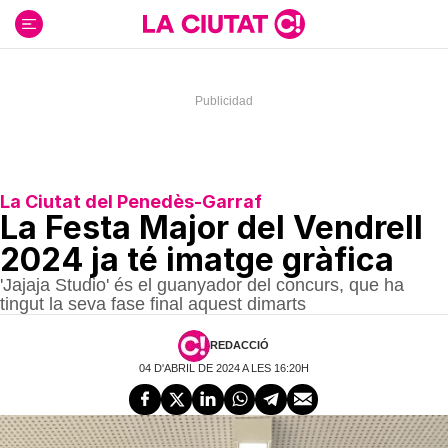
Ir
al
contenido
La Ciutat del Penedès-Garraf
La Festa Major del Vendrell
2024 ja té imatge gràfica
'Jajaja Studio' és el guanyador del concurs, que ha
tingut la seva fase final aquest dimarts
REDACCIÓ
04 D'ABRIL DE 2024 A LES 16:20H