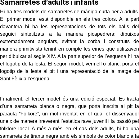
Samarretes d’adults i infants
Hi ha tres models de samarretes de màniga curta per a adults.
El primer model està disponible en els tres colors. A la part
davantera hi ha les representacions de tots els balls del
seguici sintetitzats a la manera picapedrera: dibuixos
extremadament angulars, evitant la corba i construïts de
manera primitivista tenint en compte les eines que utilitzaven
per dibuixar al segle XIV. A la part superior de l’esquena hi ha
el logotip de la festa. El segon model, vermell o blanc, porta el
logotip de la festa al pit i una representació de la imatge de
Sant Fèlix a l’esquena.
Finalment, el tercer model és una edició especial. Es tracta
d’una samarreta blanca o negra, que porta inscrita al pit la
paraula “Folkore”, un mot inventat en el qual el dissenyador
uneix de manera irreverent l’estètica rave juvenil i la passió pel
folklore local. A més a més, en el cas dels adults, hi ha una
samarreta de tirants negra amb els símbols de color blanc a la