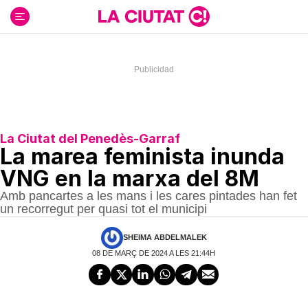
Ir
al
contenido
La Ciutat del Penedès-Garraf
La marea feminista inunda
VNG en la marxa del 8M
Amb pancartes a les mans i les cares pintades han fet
un recorregut per quasi tot el municipi
SHEIMA ABDELMALEK
08 DE MARÇ DE 2024 A LES 21:44H