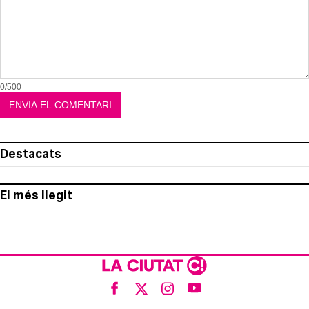
0/500
Destacats
El més llegit