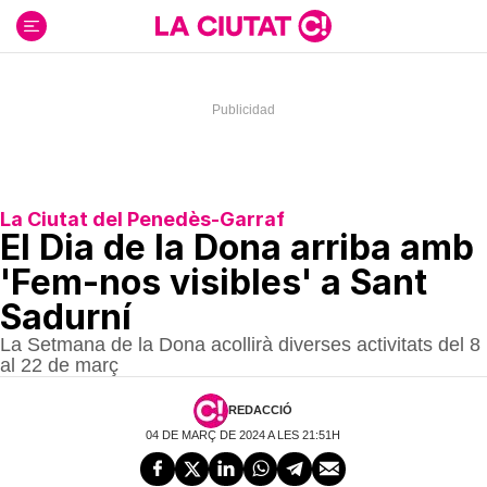
Ir
al
contenido
La Ciutat del Penedès-Garraf
El Dia de la Dona arriba amb
'Fem-nos visibles' a Sant
Sadurní
La Setmana de la Dona acollirà diverses activitats del 8
al 22 de març
REDACCIÓ
04 DE MARÇ DE 2024 A LES 21:51H