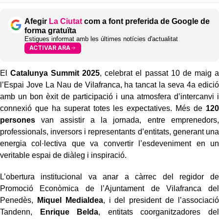
Afegir
La Ciutat
com a font preferida de Google de
forma gratuïta
Estigues informat amb les últimes notícies d'actualitat
ACTIVAR ARA
El
Catalunya Summit 2025
, celebrat el passat 10 de maig a
l’Espai Jove La Nau de Vilafranca, ha tancat la seva 4a edició
amb un bon èxit de participació i una atmosfera d’intercanvi i
connexió que ha superat totes les expectatives. Més de
120
persones
van assistir a la jornada, entre emprenedors,
professionals, inversors i representants d’entitats, generant una
energia col·lectiva que va convertir l’esdeveniment en un
veritable espai de diàleg i inspiració.
L’obertura institucional va anar a càrrec del regidor de
Promoció Econòmica de l’Ajuntament de Vilafranca del
Penedès,
Miquel Medialdea
, i del president de l’associació
Tandenn,
Enrique Belda
, entitats coorganitzadores del